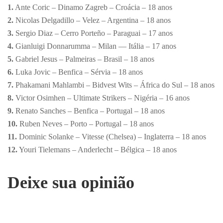
1.
Ante Coric – Dinamo Zagreb – Croácia – 18 anos
2.
Nicolas Delgadillo – Velez – Argentina – 18 anos
3.
Sergio Diaz – Cerro Porteño – Paraguai – 17 anos
4.
Gianluigi Donnarumma – Milan — Itália – 17 anos
5.
Gabriel Jesus – Palmeiras – Brasil – 18 anos
6.
Luka Jovic – Benfica – Sérvia – 18 anos
7.
Phakamani Mahlambi – Bidvest Wits – África do Sul – 18 anos
8.
Victor Osimhen – Ultimate Strikers – Nigéria – 16 anos
9.
Renato Sanches – Benfica – Portugal – 18 anos
10.
Ruben Neves – Porto – Portugal – 18 anos
11.
Dominic Solanke – Vitesse (Chelsea) – Inglaterra – 18 anos
12.
Youri Tielemans – Anderlecht – Bélgica – 18 anos
Deixe sua opinião