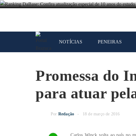
NOTÍCIAS
PENEIRAS
Promessa do In
para atuar pel
Por
Redação
18 de março de 2016
Carlos Winck volta ao país no m