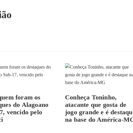
ião
quem foram os
Conheça Toninho,
ques do Alagoano
atacante que gosta de
7, vencido pelo
jogo grande e é destaqu
i
na base do América-M