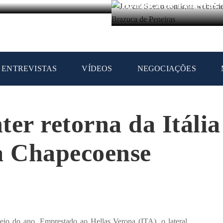
Brazuca de Peneiras
ENTREVISTAS
VÍDEOS
NEGOCIAÇÕES
ter retorna da Itália
a Chapecoense
eio do ano. Emprestado ao Hellas Verona (ITA), o lateral