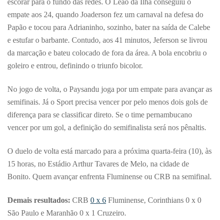
escorar para o fundo das redes. O Leão da Ilha conseguiu o
empate aos 24, quando Joaderson fez um carnaval na defesa do
Papão e tocou para Adrianinho, sozinho, bater na saída de Calebe
e estufar o barbante. Contudo, aos 41 minutos, Jeferson se livrou
da marcação e bateu colocado de fora da área. A bola encobriu o
goleiro e entrou, definindo o triunfo bicolor.
No jogo de volta, o Paysandu joga por um empate para avançar as
semifinais. Já o Sport precisa vencer por pelo menos dois gols de
diferença para se classificar direto. Se o time pernambucano
vencer por um gol, a definição do semifinalista será nos pênaltis.
O duelo de volta está marcado para a próxima quarta-feira (10), às
15 horas, no Estádio Arthur Tavares de Melo, na cidade de
Bonito. Quem avançar enfrenta Fluminense ou CRB na semifinal.
Demais resultados:
CRB
0 x 6
Fluminense, Corinthians 0 x 0
São Paulo e Maranhão 0 x 1 Cruzeiro.