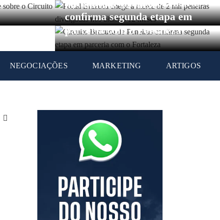
Circuito Brazuca de Peneiras
nos últimos 12 meses
confirma segunda etapa em
parceria com o Fortaleza
NEGOCIAÇÕES
MARKETING
ARTIGOS