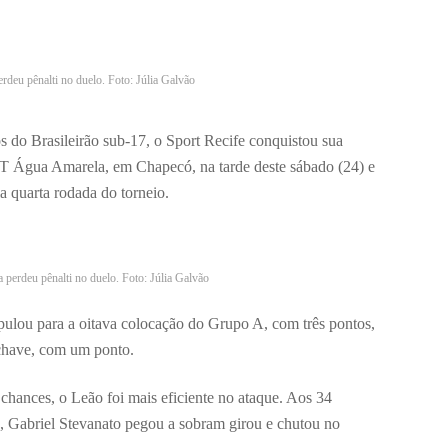
rdeu pênalti no duelo. Foto: Júlia Galvão
s do Brasileirão sub-17, o Sport Recife conquistou sua
 CT Água Amarela, em Chapecó, na tarde deste sábado (24) e
a quarta rodada do torneio.
 perdeu pênalti no duelo. Foto: Júlia Galvão
ulou para a oitava colocação do Grupo A, com três pontos,
chave, com um ponto.
hances, o Leão foi mais eficiente no ataque. Aos 34
, Gabriel Stevanato pegou a sobram girou e chutou no