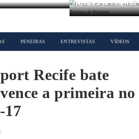
Brazuca de Peneiras
AS
PENEIRAS
ENTREVISTAS
VÍDEOS
port Recife bate
vence a primeira no
b-17
0