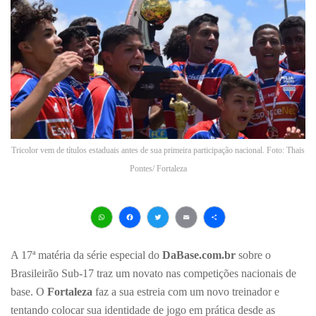
Tricolor vem de títulos estaduais antes de sua primeira participação nacional. Foto: Thais
Pontes/ Fortaleza
WhatsApp
Facebook
Twitter
Email
Share
A 17ª matéria da série especial do
DaBase.com.br
sobre o
Brasileirão Sub-17 traz um novato nas competições nacionais de
base. O
Fortaleza
faz a sua estreia com um novo treinador e
tentando colocar sua identidade de jogo em prática desde as