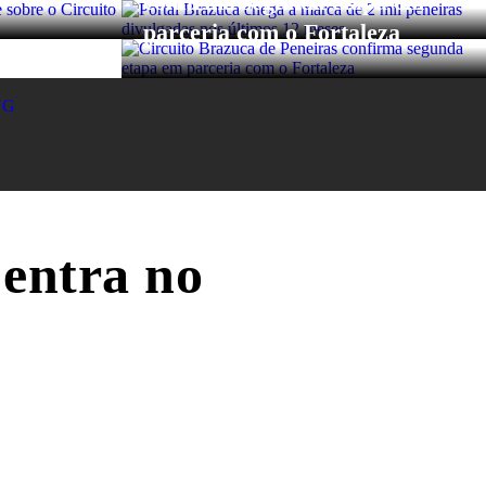
confirma segunda etapa em
parceria com o Fortaleza
NG
 entra no