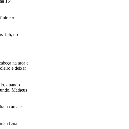
na 15ª
inir e o
às 15h, no
cabeça na área e
leiro e deixar
ado, quando
egundo. Matheus
ta na área e
hauan Lara