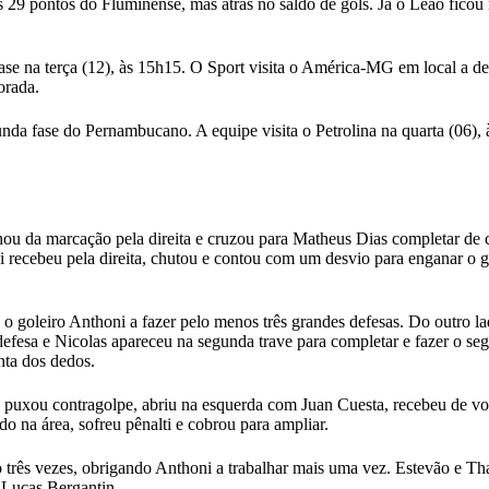
29 pontos do Fluminense, mas atrás no saldo de gols. Já o Leão ficou 
se na terça (12), às 15h15. O Sport visita o América-MG em local a def
orada.
nda fase do Pernambucano. A equipe visita o Petrolina na quarta (06), 
ou da marcação pela direita e cruzou para Matheus Dias completar de 
recebeu pela direita, chutou e contou com um desvio para enganar o go
 goleiro Anthoni a fazer pelo menos três grandes defesas. Do outro l
 defesa e Nicolas apareceu na segunda trave para completar e fazer o s
nta dos dedos.
n puxou contragolpe, abriu na esquerda com Juan Cuesta, recebeu de vol
o na área, sofreu pênalti e cobrou para ampliar.
três vezes, obrigando Anthoni a trabalhar mais uma vez. Estevão e T
 Lucas Bergantin.