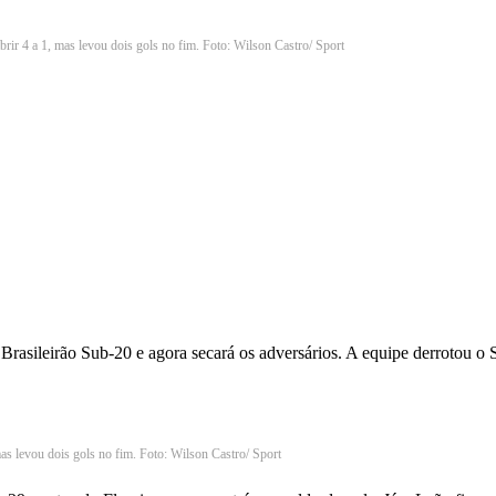
rir 4 a 1, mas levou dois gols no fim. Foto: Wilson Castro/ Sport
 Brasileirão Sub-20 e agora secará os adversários. A equipe derrotou o S
as levou dois gols no fim. Foto: Wilson Castro/ Sport