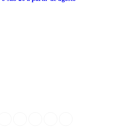
SOBRE
NÓS
. Este é o único portal do planeta com conteúdo diário e exclusivo sobre as c
masculino e feminino.