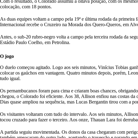
Com o resultado, o Colorado assumiu a oitava posição, com os mesmos 
colocação, com 18 pontos.
As duas equipes voltam a campo pela 19ª e última rodada da primeira fa
Internacional recebe o Cruzeiro na Morada dos Quero-Queros, em Alv
Antes, o sub-20 rubro-negro volta a campo pela terceira rodada da segu
Estádio Paulo Coelho, em Petrolina.
O jogo
O duelo começou agitado. Logo aos seis minutos, Vinícius Tobias ganh
colocar os gaúchos em vantagem. Quatro minutos depois, porém, Leoni 
tudo igual.
Os pernambucanos foram para cima e criaram boas chances, obrigando o
chegou, o Colorado foi eficiente. Aos 38, Allison enfiou nas costas da
Dias quase ampliou na sequência, mas Lucas Bergantin tirou com a po
Os visitantes voltaram com tudo do intervalo. Aos seis minutos, Alliso
tocou cruzado para fazer o terceiro. Aos onze, Thauan Lara foi derrubad
A partida seguiu movimentada. Os donos da casa chegaram com perigo 
também ameaçaram do outro lado, acertando o travessão e parando em