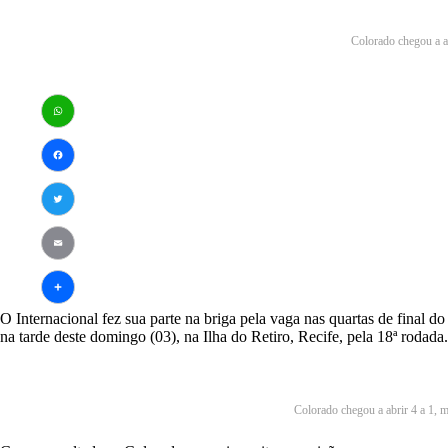
Colorado chegou a ab
WhatsApp
Facebook
Twitter
Email
O Internacional fez sua parte na briga pela vaga nas quartas de final do
Share
na tarde deste domingo (03), na Ilha do Retiro, Recife, pela 18ª rodada.
Colorado chegou a abrir 4 a 1, m