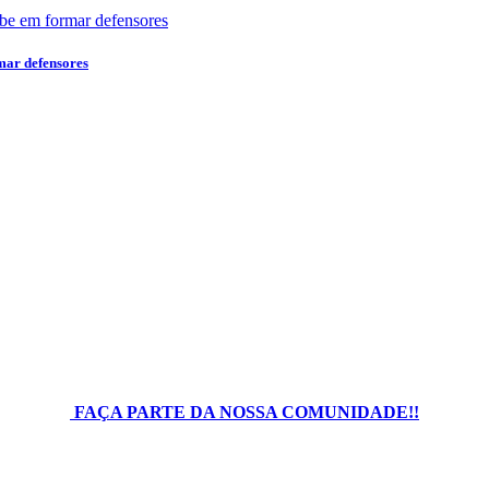
mar defensores
SOBRE
NÓS
games do mundo. Este é o único portal do planeta com conteúdo diário e
masculino e feminino.
FAÇA PARTE DA NOSSA COMUNIDADE!!