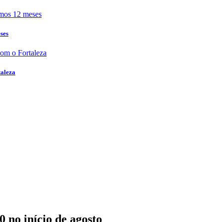
ses
taleza
 no início de agosto