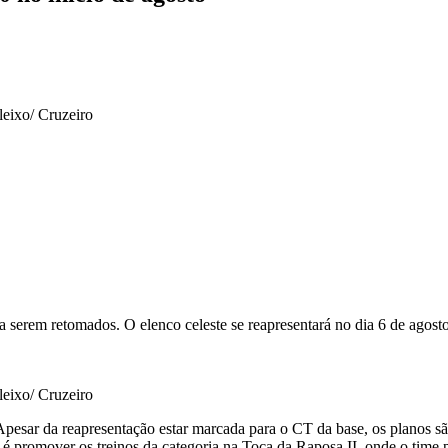
leixo/ Cruzeiro
ra serem retomados. O elenco celeste se reapresentará no dia 6 de agos
leixo/ Cruzeiro
 Apesar da reapresentação estar marcada para o CT da base, os planos s
é promover os treinos da categoria na Toca da Raposa II, onde o time pr