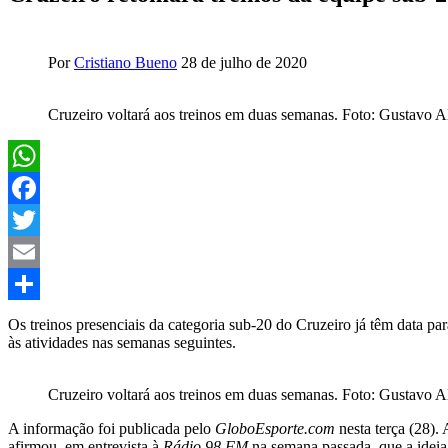
Por
Cristiano Bueno
28 de julho de 2020
Cruzeiro voltará aos treinos em duas semanas. Foto: Gustavo A
WhatsApp
Facebook
Twitter
Email
Share
Os treinos presenciais da categoria sub-20 do Cruzeiro já têm data pa
às atividades nas semanas seguintes.
Cruzeiro voltará aos treinos em duas semanas. Foto: Gustavo A
A informação foi publicada pelo
GloboEsporte.com
nesta terça (28).
afirmou, em entrevista à
Rádio 98 FM
na semana passada, que a ideia 