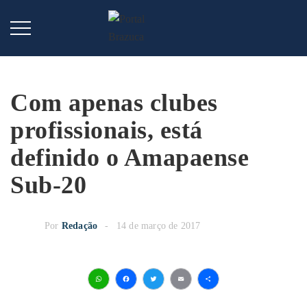
Com apenas clubes
profissionais, está
definido o Amapaense
Sub-20
Por
Redação
14 de março de 2017
WhatsApp
Facebook
Twitter
Email
Share