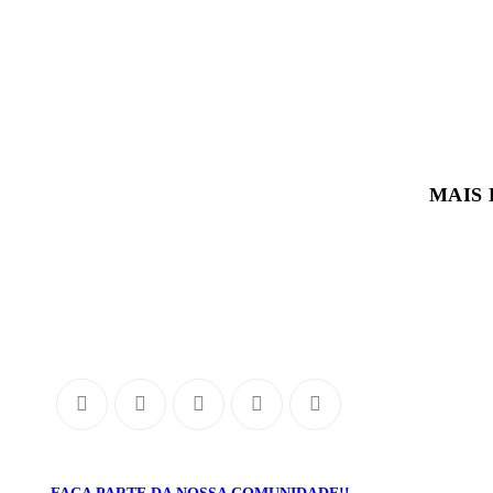
SOBRE
NÓS
MAIS
O Portal Brazuca é a maior comunidade de futebol de base e de
games do mundo. Este é o único portal do planeta com
conteúdo diário e exclusivo sobre as categorias de formação: do
sub-9 ao sub-23, masculino e feminino.