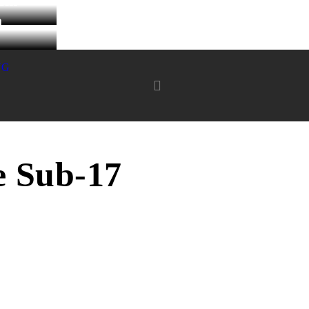
 em
a
NG
e Sub-17