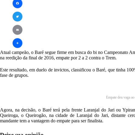
Facebook
Twitter
Email
Atual campeão, o Baré segue firme em busca do bi no Campeonato Ama
Share
na reedição da final de 2016, empate por 2 a 2 contra o Trem.
Este resultado, em duelo de invictos, classificou o Baré, que tinha 1
fase de grupos.
Empate deu vaga ao 
Agora, na decisão, o Baré terá pela frente Laranjal do Jari ou Ypir
Queiroga, o Queirogão, na cidade de Laranjal do Jari, distante ce
mandante tem a vantagem do empate para ser finalista.
Deixe sua opinião