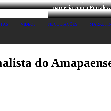
confirma segunda etapa
parceria com o Fortalez
STAS
VÍDEOS
NEGOCIAÇÕES
MARKETI
inalista do Amapaens