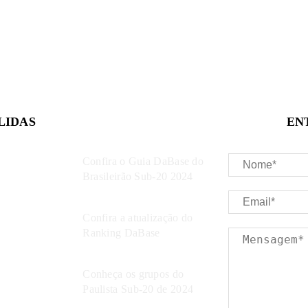
LIDAS
EN
Confira o Guia DaBase do
Brasileirão Sub-20 2024
Confira a atualização do
Ranking DaBase
Conheça os grupos do
Paulista Sub-20 de 2024