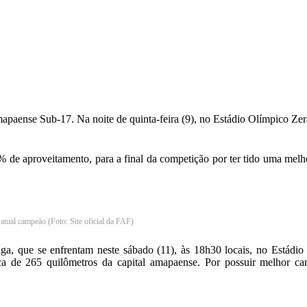
paense Sub-17. Na noite de quinta-feira (9), no Estádio Olímpico Ze
00% de aproveitamento, para a final da competição por ter tido uma me
atual campeão (Foto: Site oficial da FAF)
anga, que se enfrentam neste sábado (11), às 18h30 locais, no Estádi
rca de 265 quilômetros da capital amapaense. Por possuir melhor c