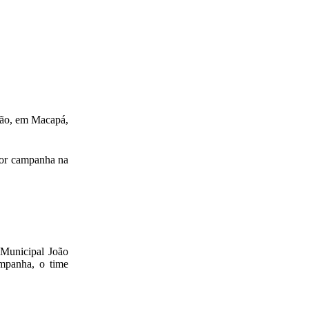
rão, em Macapá,
lhor campanha na
o Municipal João
ampanha, o time