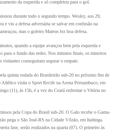
uzamento da esquerda e só completou para o gol.
essionou durante todo o segundo tempo. Wesley, aos 29,
ra e viu a defesa adversária se salvar em confusão na
meaçou, mas o goleiro Mateus fez boa defesa.
0 minutos, quando a equipe avançou bem pela esquerda e
 para o fundo das redes. Nos minutos finais, os mineiros
 visitantes conseguiram segurar o empate.
ela quinta rodada do Brasileirão sub-20 no próximo fim de
 Atlético visita o Sport Recife na Arena Pernambuco, em
go (11), às 15h, é a vez do Ceará enfrentar o Vitória no
omissos pela Copa do Brasil sub-20. O Galo recebe o Gama-
o pega o São José-RS na Cidade Vôzão, em Itaitinga.
eira fase, serão realizados na quarta (07). O primeiro às