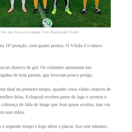
 fim, mas ficou só no empate. Foto: Reprodução/ Twitter
 na 16ª posição, com quatro pontos. O Vôzão é o oitavo
cas chances de gol. Os visitantes apostaram nas
 jogadas de bola parada, que levavam pouco perigo.
ta final do primeiro tempo, quando criou várias chances de
 melhor delas, Echaporã recebeu passe de Iago e acertou o
cobrança de falta de longe que Jean quase aceitou, mas viu
 em suas mãos.
a o segundo tempo e logo abriu o placar. Aos sete minutos,