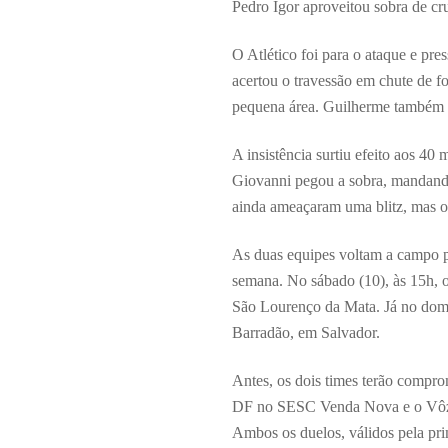
Pedro Igor aproveitou sobra de cr
O Atlético foi para o ataque e pr
acertou o travessão em chute de fo
pequena área. Guilherme também a
A insistência surtiu efeito aos 4
Giovanni pegou a sobra, mandando
ainda ameaçaram uma blitz, mas os
As duas equipes voltam a campo p
semana. No sábado (10), às 15h, o
São Lourenço da Mata. Já no domin
Barradão, em Salvador.
Antes, os dois times terão compr
DF no SESC Venda Nova e o Vôzã
Ambos os duelos, válidos pela prim