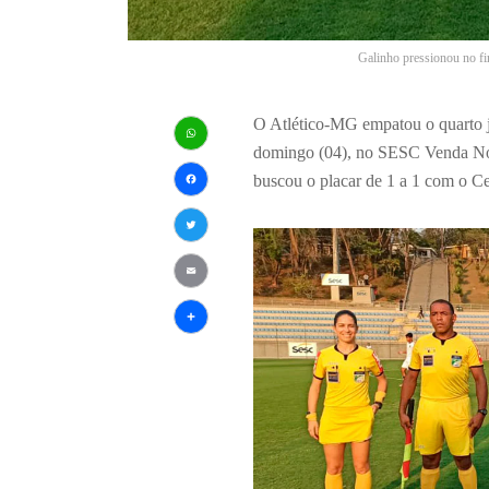
Galinho pressionou no fi
O Atlético-MG empatou o quarto j
domingo (04), no SESC Venda Nova
WhatsApp
buscou o placar de 1 a 1 com o Ce
Facebook
Twitter
Email
Share