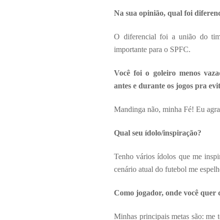
Na sua opinião, qual foi difer
O diferencial foi a união do ti
importante para o SPFC.
Você foi o goleiro menos vaz
antes e durante os jogos pra evit
Mandinga não, minha Fé! Eu agrad
Qual seu ídolo/inspiração?
Tenho vários ídolos que me insp
cenário atual do futebol me espe
Como jogador, onde você quer c
Minhas principais metas são: me to