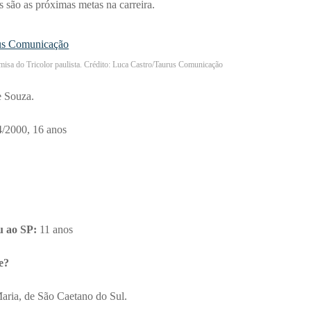
 são as próximas metas na carreira.
misa do Tricolor paulista. Crédito: Luca Castro/Taurus Comunicação
 Souza.
/2000, 16 anos
u ao SP:
11 anos
e?
aria, de São Caetano do Sul.