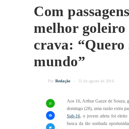
Com passagens 
melhor goleiro
crava: “Quero 
mundo”
Por
Redação
31 de agosto de 2016
Aos 16, Arthur Gazze de Souza, g
domingo (28), uma razão extra p
WhatsApp
Sub-16
, o jovem atleta foi elei
Facebook
busca da tão sonhada oportunida