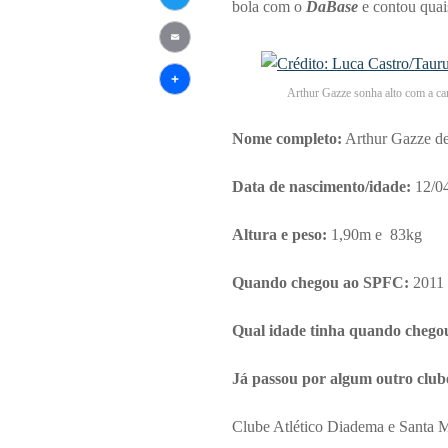
bola com o
DaBase
e contou quais
Twitter
Email
Arthur Gazze sonha alto com a ca
Share
Nome completo:
Arthur Gazze de
Data de nascimento/idade:
12/04
Altura e peso:
1,90m e 83kg
Quando chegou ao SPFC:
2011
Qual idade tinha quando chego
Já passou por algum outro club
Clube Atlético Diadema e Santa M